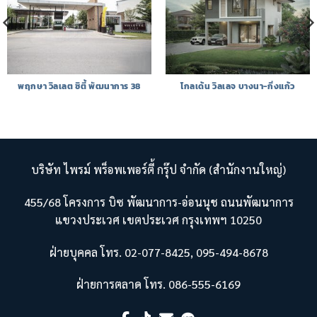
พฤกษา วิลเลต ซิตี้ พัฒนาการ 38
โกลเด้น วิลเลจ บางนา-กิ่งแก้ว
บริษัท ไพรม์ พร็อพเพอร์ตี้ กรุ๊ป จำกัด (สำนักงานใหญ่)
455/68 โครงการ บิซ พัฒนาการ-อ่อนนุช ถนนพัฒนาการ
แขวงประเวศ เขตประเวศ กรุงเทพฯ 10250
ฝ่ายบุคคล โทร. 02-077-8425, 095-494-8678
ฝ่ายการตลาด โทร. 086-555-6169