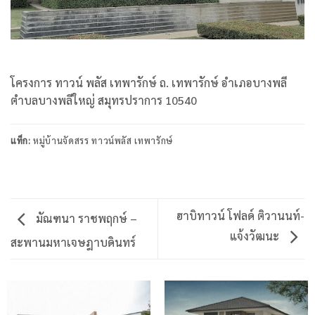
โครงการ ทาวน์ พลัส เทพารักษ์ ถ. เทพารักษ์ อำเภอบางพลี
ตำบลบางพลีใหญ่ สมุทรปราการ 10540
แท็ก:
หมู่บ้านจัดสรร ทาวน์พลัส เทพารักษ์
ฮาบิทาวน์ โฟลด์ ติวานนท์-
มัณฑนา ราชพฤกษ์ –
แจ้งวัฒนะ
สะพานมหาเจษฎาบดินทร์