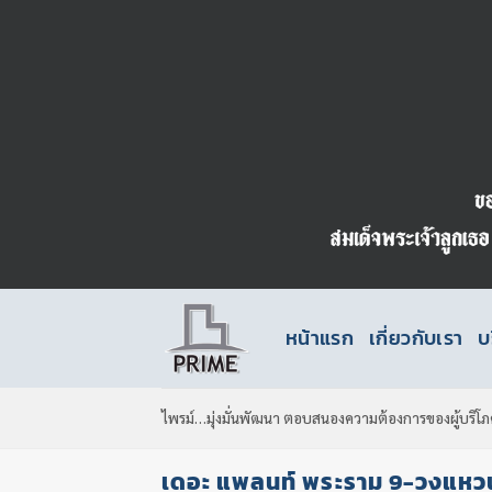
ข้าม
ไป
ยัง
เนื้อหา
หน้าแรก
เกี่ยวกับเรา
บ
ไพรม์…มุ่งมั่นพัฒนา ตอบสนองความต้องการของผู้บริโภ
เดอะ แพลนท์ พระราม 9-วงแหว