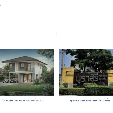
น
โกลเด้น วิลเลจ บางนา-กิ่งแก้ว
บุราสิริ งามวงศ์วาน-ประชาชื่น