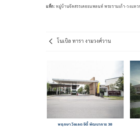
แท็ก:
หมู่บ้านจัดสรรเดอะแพลนท์ พระรามเก้า-วงแหว
โนเบิล ทารา งามวงศ์วาน
รา งามวงศ์วาน
พฤกษา วิลเลต ซิตี้ พัฒนาการ 38