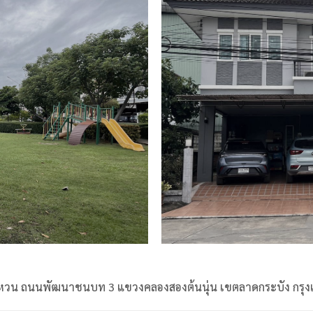
แหวน ถนนพัฒนาชนบท 3 แขวงคลองสองต้นนุ่น เขตลาดกระบัง กรุ