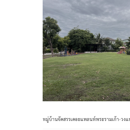
หมู่บ้านจัดสรรเดอะแพลนท์พระรามเก้า-วง