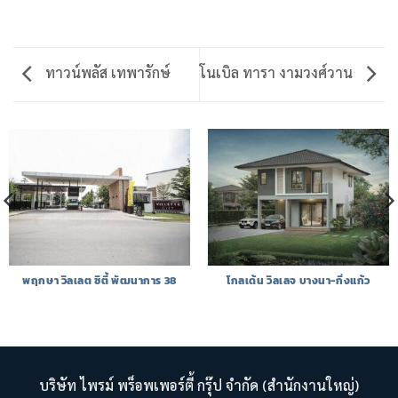
ทาวน์พลัส เทพารักษ์
โนเบิล ทารา งามวงศ์วาน
พฤกษา วิลเลต ซิตี้ พัฒนาการ 38
โกลเด้น วิลเลจ บางนา-กิ่งแก้ว
บริษัท ไพรม์ พร็อพเพอร์ตี้ กรุ๊ป จำกัด (สำนักงานใหญ่)