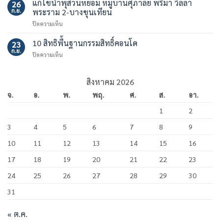
แก้ไขน้ำพุสวนหย่อม หมู่บ้านศุภาลัย พรีม่า วิลล่า
สูง
26
ท่อ
อาคาร
ก.ย.
พระราม 2-บางขุนเทียน
ร้อย
ชุด
บน
ปิดความเห็น
สาย
เดอะ
แก้ไข
ไฟ
มาสเตอร์
น้ำพุ
10 สิทธิพื้นฐานกรรมสิทธิ์คอนโด
หมู่
23
สาทร
สวน
บ้าน
ก.ย.
เอ็ก
บน
ปิดความเห็น
หย่อม
ศุภ
เซ็คคลู
10
หมู่
าลัย
ทีฟ
สิทธิ
บ้าน
พรี
พื้น
สิงหาคม 2026
ศุภ
มา
ฐาน
าลัย
วิลล่า
จ.
อ.
พ.
พฤ.
ศ.
ส.
อา.
กรรมสิทธิ์
พรีม่า
พระราม
คอน
วิลล่า
2
1
2
โด
พระราม
–
2-
บางขุนเทียน
3
4
5
6
7
8
9
บางขุนเทียน
10
11
12
13
14
15
16
17
18
19
20
21
22
23
24
25
26
27
28
29
30
31
« ต.ค.