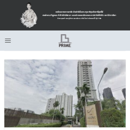
ข้าม
ไป
ยัง
เนื้อหา