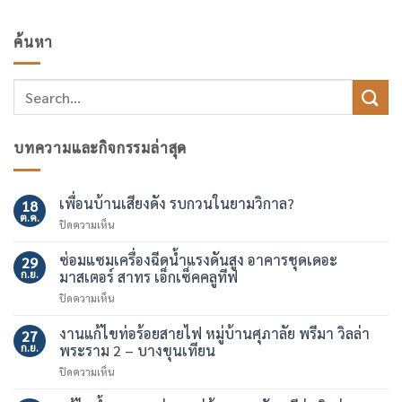
ค้นหา
บทความและกิจกรรมล่าสุด
เพื่อนบ้านเสียงดัง รบกวนในยามวิกาล?
18
ต.ค.
บน
ปิดความเห็น
เพื่อน
บ้าน
ซ่อมแซมเครื่องฉีดน้ำแรงดันสูง อาคารชุดเดอะ
29
เสียง
ก.ย.
มาสเตอร์ สาทร เอ็กเซ็คคลูทีฟ
ดัง
บน
ปิดความเห็น
รบกวน
ซ่อมแซม
ใน
เครื่อง
งานแก้ไขท่อร้อยสายไฟ หมู่บ้านศุภาลัย พรีมา วิลล่า
ยาม
27
ฉีด
วิกาล?
ก.ย.
พระราม 2 – บางขุนเทียน
น้ำ
บน
ปิดความเห็น
แรง
งาน
ดัน
แก้ไข