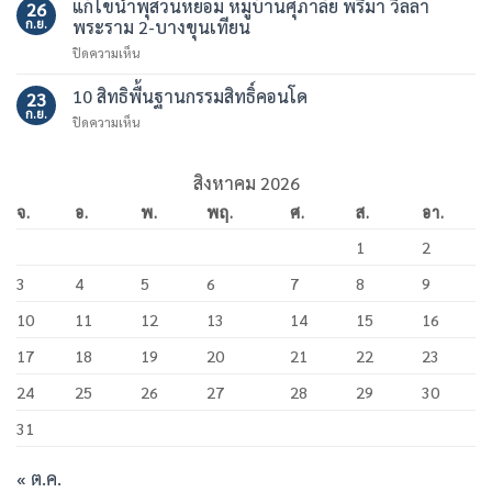
แก้ไขน้ำพุสวนหย่อม หมู่บ้านศุภาลัย พรีม่า วิลล่า
สูง
26
ท่อ
อาคาร
ก.ย.
พระราม 2-บางขุนเทียน
ร้อย
ชุด
บน
ปิดความเห็น
สาย
เดอะ
แก้ไข
ไฟ
มาสเตอร์
น้ำพุ
10 สิทธิพื้นฐานกรรมสิทธิ์คอนโด
หมู่
23
สาทร
สวน
บ้าน
ก.ย.
เอ็ก
บน
ปิดความเห็น
หย่อม
ศุภ
เซ็คคลู
10
หมู่
าลัย
ทีฟ
สิทธิ
บ้าน
พรี
พื้น
สิงหาคม 2026
ศุภ
มา
ฐาน
าลัย
วิลล่า
จ.
อ.
พ.
พฤ.
ศ.
ส.
อา.
กรรมสิทธิ์
พรีม่า
พระราม
คอน
วิลล่า
2
1
2
โด
พระราม
–
2-
บางขุนเทียน
3
4
5
6
7
8
9
บางขุนเทียน
10
11
12
13
14
15
16
17
18
19
20
21
22
23
24
25
26
27
28
29
30
31
« ต.ค.