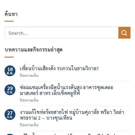
ค้นหา
บทความและกิจกรรมล่าสุด
เพื่อนบ้านเสียงดัง รบกวนในยามวิกาล?
18
ต.ค.
บน
ปิดความเห็น
เพื่อน
บ้าน
ซ่อมแซมเครื่องฉีดน้ำแรงดันสูง อาคารชุดเดอะ
29
เสียง
ก.ย.
มาสเตอร์ สาทร เอ็กเซ็คคลูทีฟ
ดัง
บน
ปิดความเห็น
รบกวน
ซ่อมแซม
ใน
เครื่อง
งานแก้ไขท่อร้อยสายไฟ หมู่บ้านศุภาลัย พรีมา วิลล่า
ยาม
27
ฉีด
วิกาล?
ก.ย.
พระราม 2 – บางขุนเทียน
น้ำ
บน
ปิดความเห็น
แรง
งาน
ดัน
แก้ไข