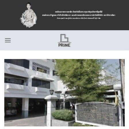
ข้าม
ไป
ยัง
เนื้อหา