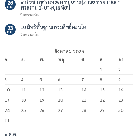
แก้ไขน้ำพุสวนหย่อม หมู่บ้านศุภาลัย พรีม่า วิลล่า
สูง
26
ท่อ
อาคาร
ก.ย.
พระราม 2-บางขุนเทียน
ร้อย
ชุด
บน
ปิดความเห็น
สาย
เดอะ
แก้ไข
ไฟ
มาสเตอร์
น้ำพุ
10 สิทธิพื้นฐานกรรมสิทธิ์คอนโด
หมู่
23
สาทร
สวน
บ้าน
ก.ย.
เอ็ก
บน
ปิดความเห็น
หย่อม
ศุภ
เซ็คคลู
10
หมู่
าลัย
ทีฟ
สิทธิ
บ้าน
พรี
พื้น
สิงหาคม 2026
ศุภ
มา
ฐาน
าลัย
วิลล่า
จ.
อ.
พ.
พฤ.
ศ.
ส.
อา.
กรรมสิทธิ์
พรีม่า
พระราม
คอน
วิลล่า
2
1
2
โด
พระราม
–
2-
บางขุนเทียน
3
4
5
6
7
8
9
บางขุนเทียน
10
11
12
13
14
15
16
17
18
19
20
21
22
23
24
25
26
27
28
29
30
31
« ต.ค.