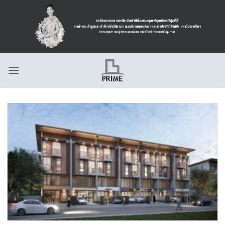
ข้าม
ไป
ยัง
เนื้อหา