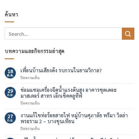
ค้นหา
บทความและกิจกรรมล่าสุด
เพื่อนบ้านเสียงดัง รบกวนในยามวิกาล?
18
ต.ค.
บน
ปิดความเห็น
เพื่อน
บ้าน
ซ่อมแซมเครื่องฉีดน้ำแรงดันสูง อาคารชุดเดอะ
29
เสียง
ก.ย.
มาสเตอร์ สาทร เอ็กเซ็คคลูทีฟ
ดัง
บน
ปิดความเห็น
รบกวน
ซ่อมแซม
ใน
เครื่อง
งานแก้ไขท่อร้อยสายไฟ หมู่บ้านศุภาลัย พรีมา วิลล่า
ยาม
27
ฉีด
วิกาล?
ก.ย.
พระราม 2 – บางขุนเทียน
น้ำ
บน
ปิดความเห็น
แรง
งาน
ดัน
แก้ไข