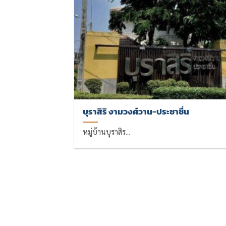
บุราสิริ งามวงศ์วาน-ประชาชื่น
หมู่บ้านบุราสิร...