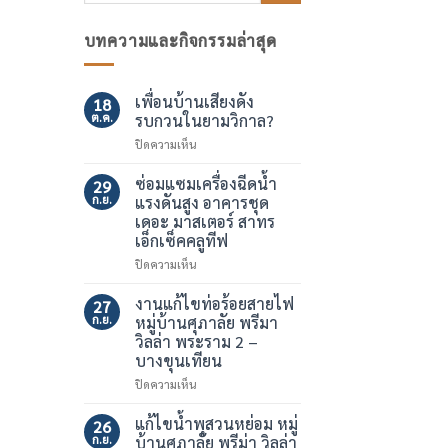
บทความและกิจกรรมล่าสุด
เพื่อนบ้านเสียงดัง
18
ต.ค.
รบกวนในยามวิกาล?
บน
ปิดความเห็น
เพื่อน
บ้าน
ซ่อมแซมเครื่องฉีดน้ำ
29
เสียง
ก.ย.
แรงดันสูง อาคารชุด
ดัง
เดอะ มาสเตอร์ สาทร
รบกวน
เอ็กเซ็คคลูทีฟ
ใน
ยาม
บน
ปิดความเห็น
วิกาล?
ซ่อมแซม
เครื่อง
งานแก้ไขท่อร้อยสายไฟ
27
ฉีด
ก.ย.
หมู่บ้านศุภาลัย พรีมา
น้ำ
วิลล่า พระราม 2 –
แรง
บางขุนเทียน
ดัน
สูง
บน
ปิดความเห็น
อาคาร
งาน
ชุด
แก้ไข
แก้ไขน้ำพุสวนหย่อม หมู่
26
เดอะ
ท่อ
ก.ย.
บ้านศุภาลัย พรีม่า วิลล่า