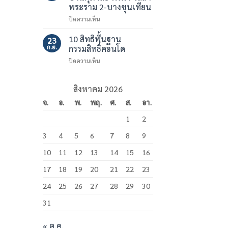
มาสเตอร์
ร้อย
พระราม 2-บางขุนเทียน
สาทร
สาย
เอ็ก
บน
ปิดความเห็น
ไฟ
เซ็คคลู
แก้ไข
หมู่
ทีฟ
น้ำพุ
บ้าน
10 สิทธิพื้นฐาน
23
สวน
ศุภ
ก.ย.
กรรมสิทธิ์คอนโด
หย่อม
าลัย
บน
ปิดความเห็น
หมู่
พรี
10
บ้าน
มา
สิทธิ
ศุภ
วิลล่า
พื้น
สิงหาคม 2026
าลัย
พระราม
ฐาน
พรีม่า
2
จ.
อ.
พ.
พฤ.
ศ.
ส.
อา.
กรรมสิทธิ์
วิลล่า
–
คอน
พระราม
บางขุนเทียน
1
2
โด
2-
บางขุนเทียน
3
4
5
6
7
8
9
10
11
12
13
14
15
16
17
18
19
20
21
22
23
24
25
26
27
28
29
30
31
« ต.ค.